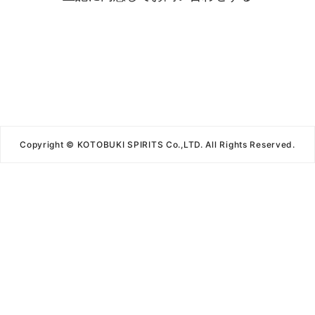
いたしません。
き。
とが困難であるとき。
必要がある場合であって、ご本人の同意を得ることにより
るとき（当該個人データを取り扱う目的の一部が学術研究
Copyright © KOTOBUKI SPIRITS Co.,LTD. All Rights Reserved.
提供される場合
務を外部委託する場合があります。
評価・選定を行った上、委託先に対する適切な監督を行い